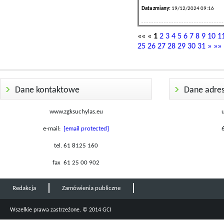
Data zmiany:
19/12/2024 09:16
«« «
1
2
3
4
5
6
7
8
9
10
1
25
26
27
28
29
30
31
»
»»
Dane kontaktowe
Dane adre
www.zgksuchylas.eu
e-mail:
[email protected]
tel. 61 8125 160
fax 61 25 00 902
Redakcja
Zamówienia publiczne
Wszelkie prawa zastrzeżone. © 2014 GCI