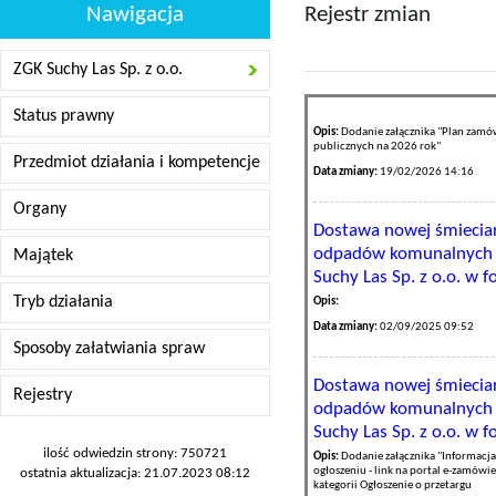
Nawigacja
Rejestr zmian
ZGK Suchy Las Sp. z o.o.
Status prawny
Opis:
Dodanie załącznika "Plan zamó
publicznych na 2026 rok"
Przedmiot działania i kompetencje
Data zmiany:
19/02/2026 14:16
Organy
Dostawa nowej śmieciar
odpadów komunalnych 
Majątek
Suchy Las Sp. z o.o. w 
Tryb działania
Opis:
Data zmiany:
02/09/2025 09:52
Sposoby załatwiania spraw
Dostawa nowej śmieciar
Rejestry
odpadów komunalnych 
Suchy Las Sp. z o.o. w 
ilość odwiedzin strony: 750721
Opis:
Dodanie załącznika "Informacja
ogłoszeniu - link na portal e-zamówi
ostatnia aktualizacja: 21.07.2023 08:12
kategorii Ogłoszenie o przetargu