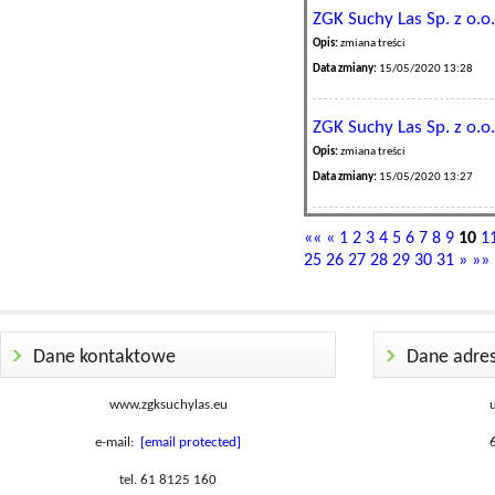
ZGK Suchy Las Sp. z o.o.
Opis:
zmiana treści
Data zmiany:
15/05/2020 13:28
ZGK Suchy Las Sp. z o.o.
Opis:
zmiana treści
Data zmiany:
15/05/2020 13:27
««
«
1
2
3
4
5
6
7
8
9
10
1
25
26
27
28
29
30
31
»
»»
Dane kontaktowe
Dane adre
www.zgksuchylas.eu
e-mail:
[email protected]
tel. 61 8125 160