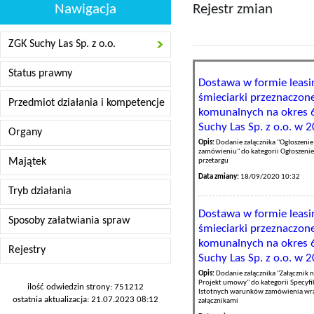
Nawigacja
Rejestr zmian
ZGK Suchy Las Sp. z o.o.
Status prawny
Dostawa w formie leasi
śmieciarki przeznaczon
Przedmiot działania i kompetencje
komunalnych na okres 6
Suchy Las Sp. z o.o. w 
Organy
Opis:
Dodanie załącznika "Ogłoszenie
zamówieniu" do kategorii Ogłoszenie
Majątek
przetargu
Data zmiany:
18/09/2020 10:32
Tryb działania
Dostawa w formie leasi
Sposoby załatwiania spraw
śmieciarki przeznaczon
komunalnych na okres 6
Rejestry
Suchy Las Sp. z o.o. w 
Opis:
Dodanie załącznika "Załącznik n
Projekt umowy" do kategorii Specyfi
ilość odwiedzin strony: 751212
Istotnych warunków zamówienia wra
ostatnia aktualizacja: 21.07.2023 08:12
załącznikami