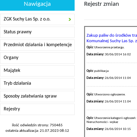
Nawigacja
Rejestr zmian
ZGK Suchy Las Sp. z o.o.
Status prawny
Zakup paliw do środków t
Komunalnej Suchy Las Sp. z
Przedmiot działania i kompetencje
Opis:
Utworzenie przetargu.
Data zmiany:
30/06/2014 16:02
Organy
Majątek
Opis:
publikacja
Data zmiany:
26/06/2014 11:04
Tryb działania
Opis:
Utworzono ogłoszenie.
Sposoby załatwiania spraw
Data zmiany:
26/06/2014 11:04
Rejestry
Opis:
Utworzenie kategorii ogłoszeń:
Nieruchomości - wykaz
ilość odwiedzin strony: 750465
Data zmiany:
26/06/2014 10:15
ostatnia aktualizacja: 21.07.2023 08:12