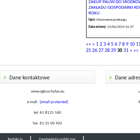
ZAKUP PALIW DO ŚRODK
ZAKŁADU GOSPODARKI KOM
ROKU
Opis:
Utworzenie przetargu.
Data zmiany:
13/06/2014 16:37
««
«
1
2
3
4
5
6
7
8
9
10
1
25
26
27
28
29
30
31
»
»»
Dane kontaktowe
Dane adre
www.zgksuchylas.eu
e-mail:
[email protected]
tel. 61 8125 160
fax 61 25 00 902
Redakcja
Zamówienia publiczne