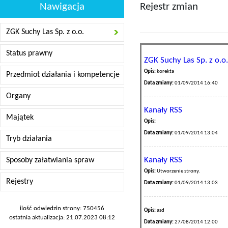
Nawigacja
Rejestr zmian
ZGK Suchy Las Sp. z o.o.
Status prawny
ZGK Suchy Las Sp. z o.o.
Opis:
korekta
Przedmiot działania i kompetencje
Data zmiany:
01/09/2014 16:40
Organy
Kanały RSS
Majątek
Opis:
Data zmiany:
01/09/2014 13:04
Tryb działania
Kanały RSS
Sposoby załatwiania spraw
Opis:
Utworzenie strony.
Rejestry
Data zmiany:
01/09/2014 13:03
ilość odwiedzin strony: 750456
Opis:
asd
ostatnia aktualizacja: 21.07.2023 08:12
Data zmiany:
27/08/2014 12:00