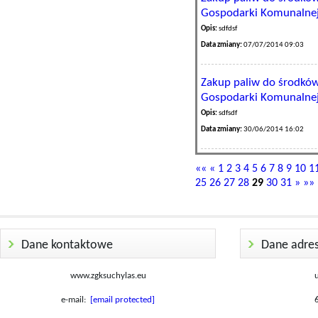
Gospodarki Komunalnej 
Opis:
sdfdsf
Data zmiany:
07/07/2014 09:03
Zakup paliw do środkó
Gospodarki Komunalnej 
Opis:
sdfsdf
Data zmiany:
30/06/2014 16:02
««
«
1
2
3
4
5
6
7
8
9
10
1
25
26
27
28
29
30
31
»
»»
Dane kontaktowe
Dane adre
www.zgksuchylas.eu
e-mail:
[email protected]